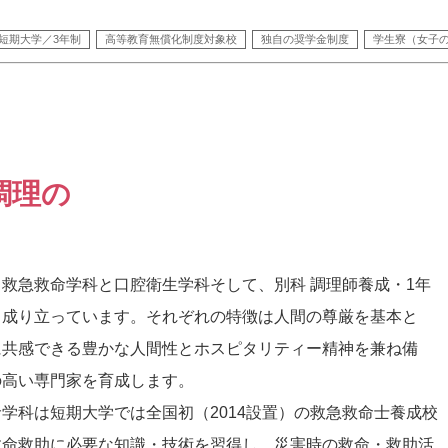
短期大学／3年制
高等教育無償化制度対象校
独自の奨学金制度
学生寮（女子
調理の
、救急救命学科と口腔衛生学科そして、別科 調理師養成・1年
ら成り立っています。それぞれの特徴は人間の尊厳を基本と
に共感できる豊かな人間性とホスピタリティー精神を兼ね備
の高い専門家を育成します。
学科は短期大学では全国初（2014設置）の救急救命士養成校
救命救助に必要な知識・技術を習得し、災害時の救命・救助活