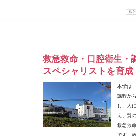
私立
救急救命・口腔衛生・
スペシャリストを育成
本学は
課程か
し、人
え、質
救急救命
です。