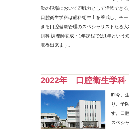
動の現場において即戦力として活躍できる
口腔衛生学科は歯科衛生士を養成し、チー
きる口腔健康管理のスペシャリストたる人
別科 調理師養成・1年課程では1年とい
取得出来ます。
2022年 口腔衛生学
昨今、
り、予
す。口
スペシ