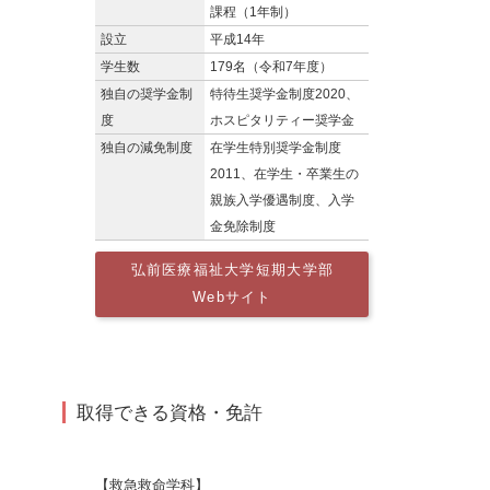
課程（1年制）
設立
平成14年
学生数
179名（令和7年度）
独自の奨学金制
特待生奨学金制度2020、
度
ホスピタリティー奨学金
独自の減免制度
在学生特別奨学金制度
2011、在学生・卒業生の
親族入学優遇制度、入学
金免除制度
弘前医療福祉大学短期大学部
Webサイト
取得できる資格・免許
【救急救命学科】