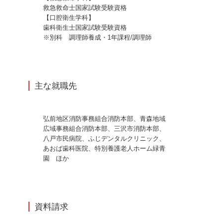
救急救命士国家試験受験資格
【口腔衛生学科】
歯科衛生士国家試験受験資格
※別科 調理師養成・1年課程/調理師
主な就職先
弘前地区消防事務組合消防本部、青森地域
広域事務組合消防本部、三沢市消防本部、
八戸市民病院、ふじデンタルクリニック、
あおば歯科医院、特別養護老人ホーム緑青
園 ほか
資料請求