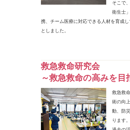
そこで
衛生士
携、チーム医療に対応できる人材を育成し
としました。
救急救命研究会
～救急救命の高みを目
救急救
術の向
動、防
ります
過去の