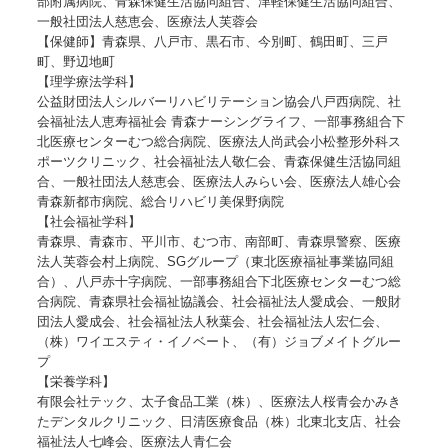
部附属病院、青森保健生活協同組合、津軽保健生活協同組合、
一般社団法人慈恵会、医療法人芙蓉会
【保健師】青森県、八戸市、黒石市、今別町、鶴田町、三戸
町、野辺地町
【理学療法学科】
公益財団法人シルバーリハビリテーション協会八戸西病院、社
会福祉法人恵寿福祉会 青森ナーシングライフ、一部事務組合下
北医療センターむつ総合病院、医療法人尚武会小松整形外科ス
ポーツクリニック、社会福祉法人敬仁会、青森保健生活協同組
合、一般社団法人慈恵会、医療法人みらい会、医療法人雄心会
青森新都市病院、総合リハビリ美保野病院
【社会福祉学科】
青森県、青森市、平川市、むつ市、南部町、青森県警察、医療
法人芙蓉会村上病院、SGグループ（東北医療福祉事業協同組
合）、八戸赤十字病院、一部事務組合下北医療センターむつ総
合病院、青森県社会福祉協議会、社会福祉法人愛成会、一般財
団法人愛成会、社会福祉法人秋葉会、社会福祉法人宏仁会、
（株）ワイエスティ・イノベート、（有）ジョブメイトグルー
プ
【栄養学科】
有限会社テック、太子食品工業（株）、医療法人桜青会かみき
たデンタルクリニック、日清医療食品（株）北東北支店、社会
福祉法人七峰会、医療法人青仁会