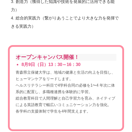
3. 創造力（獲得した知識や技術を発展的に活用できる能
力）
4. 総合的実践力（繋がりあうことでより大きな力を発揮で
きる実践力）
オープンキャンパス開催！
8月9日（日）13：30～16：30
⻘森県⽴保健⼤学は、地域の健康と⽣活の向上を⽬指し、
ヒューマンケアをリードします。
ヘルスリテラシー科⽬で4学科合同の必修を1〜4 年次に体
系的に配置し、多職種連携を体験的に学習。
総合教育科⽬で⼈間理解と⾃⼰学習⼒を育み、ネイティブ
による英語教育で幅広いコミュニケーション⼒を強化。
各学科の⽀援体制で学⽣を4年間⽀えます。