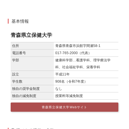
基本情報
青森県立保健大学
住所
青森県青森市浜館字間瀬58-1
電話番号
017-765-2000（代表）
学部
健康科学部…看護学科、理学療法学
科、社会福祉学科、栄養学科
設立
平成11年
学生数
908名（令和7年度）
独自の奨学金制度
なし
独自の減免制度
授業料等減免制度
青森県立保健大学Webサイト