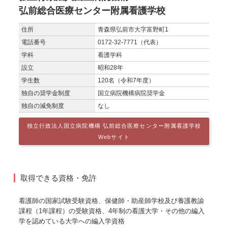
弘前総合医療センター附属看護学校
住所
青森県弘前市大字富野町1
電話番号
0172-32-7771（代表）
学科
看護学科
設立
昭和28年
学生数
120名（令和7年度）
独自の奨学金制度
国立病院機構病院奨学金
独自の減免制度
なし
独立行政法人国立病院機構 弘前総合医療センター附属看護学校
Webサイト
取得できる資格・免許
看護師の国家試験受験資格、保健師・助産師学校及び養護教諭
課程（1年課程）の受験資格、4年制の看護大学・その他の編入
学を認めている大学への編入学資格